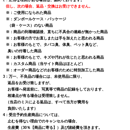
但し、次の場合、返品・交換はお受けできません。
※：
ご使用になられた商品
※：
ダンボールケース・パッケージ
（袋・ケース）のない商品
※：
商品の到着確認後、直ちに不具合の連絡が無かった商品
※：
お客様の方でお直しまたは手を加えたと思われる商品
※：
お客様のもとで、タバコ臭、体臭、ペット臭など、
臭いの付着した商品
※：
お客様のもとで、キズや汚れが生じたと思われる商品
※：
カスタム商品（当サイト商品はほとんど）
※：
オーダー商品などのお客様のために特別加工した商品
3：
万一、不良品の場合には、未使用品に限り、
返品をお受け致しますが、
お客様へ発送前に、写真等で商品の記録をしております、
相違点が有る場合は受理致しません。
（当店のミスによる返品は、すべて当方が費用を
負担いたします）
4：
受注予約生産商品については、
止むを得ない理由でのキャンセルの場合、
生産費（30％【商品に寄る】）及び諸経費を頂きます。